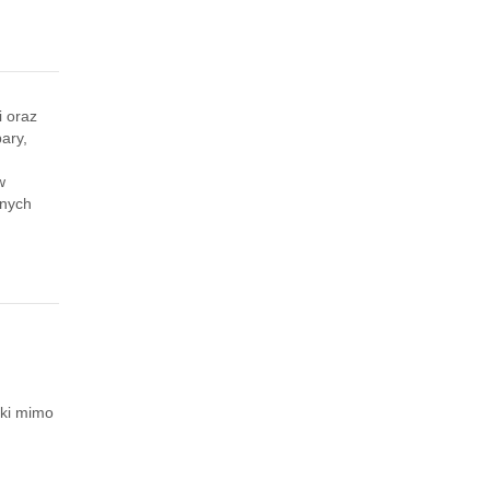
i oraz
ary,
w
anych
uki mimo