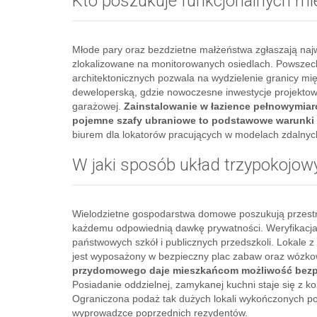
Kto poszukuje funkcjonalnych m
Młode pary oraz bezdzietne małżeństwa zgłaszają najw
zlokalizowane na monitorowanych osiedlach. Powsze
architektonicznych pozwala na wydzielenie granicy m
deweloperską, gdzie nowoczesne inwestycje projektow
garażowej.
Zainstalowanie w łazience pełnowymiar
pojemne szafy ubraniowe to podstawowe warunki
biurem dla lokatorów pracujących w modelach zdalnyc
W jaki sposób układ trzypokojowy
Wielodzietne gospodarstwa domowe poszukują przestr
każdemu odpowiednią dawkę prywatności. Weryfikacja o
państwowych szkół i publicznych przedszkoli. Lokale z
jest wyposażony w bezpieczny plac zabaw oraz wózk
przydomowego daje mieszkańcom możliwość bezpie
Posiadanie oddzielnej, zamykanej kuchni staje się z ko
Ograniczona podaż tak dużych lokali wykończonych pod
wyprowadzce poprzednich rezydentów.