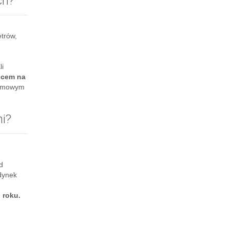
ch?
trów,
li
scem na
 domowym
mi?
d
udynek
 roku.