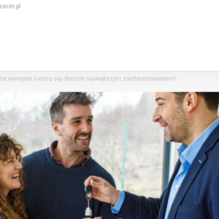
ecin.pl
li na wynajem cieszą się obecnie największym zainteresowaniem?