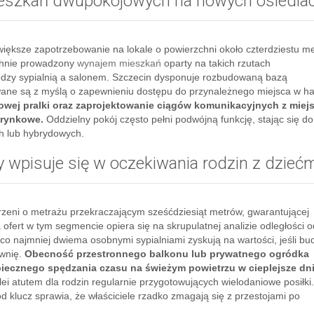
ieszkań dwupokojowych na nowych osiedla
iększe zapotrzebowanie na lokale o powierzchni około czterdziestu me
chnie prowadzony
wynajem mieszkań
oparty na takich rzutach
iędzy sypialnią a salonem. Szczecin dysponuje rozbudowaną bazą
ane są z myślą o zapewnieniu dostępu do przynależnego miejsca w ha
owej pralki oraz zaprojektowanie ciągów komunikacyjnych z miej
 rynkowe.
Oddzielny pokój często pełni podwójną funkcję, stając się
h lub hybrydowych.
 wpisuje się w oczekiwania rodzin z dzieć
zeni o metrażu przekraczającym sześćdziesiąt metrów, gwarantującej
fert w tym segmencie opiera się na skrupulatnej analizie odległości o
 co najmniej dwiema osobnymi sypialniami zyskują na wartości, jeśli b
ownię.
Obecność przestronnego balkonu lub prywatnego ogródka
cznego spędzania czasu na świeżym powietrzu w cieplejsze dni
lei atutem dla rodzin regularnie przygotowujących wielodaniowe posiłki.
 klucz sprawia, że właściciele rzadko zmagają się z przestojami po