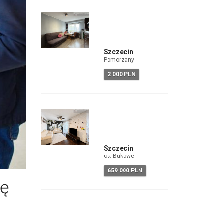
Szczecin
Pomorzany
2 000 PLN
Szczecin
os. Bukowe
659 000 PLN
ię