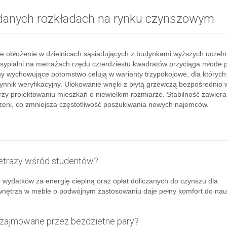
ądanych rozkładach na rynku czynszowym
 obłożenie w dzielnicach sąsiadujących z budynkami wyższych uczeln
ypialni na metrażach rzędu czterdziestu kwadratów przyciąga młode p
ny wychowujące potomstwo celują w warianty trzypokojowe, dla których
ynnik weryfikacyjny. Ulokowanie wnęki z płytą grzewczą bezpośrednio 
zy projektowaniu mieszkań o niewielkim rozmiarze. Stabilność zawier
zeni, co zmniejsza częstotliwość poszukiwania nowych najemców.
metraży wśród studentów?
e wydatków za energię cieplną oraz opłat doliczanych do czynszu dla
o wnętrza w meble o podwójnym zastosowaniu daje pełny komfort do na
 zajmowane przez bezdzietne pary?