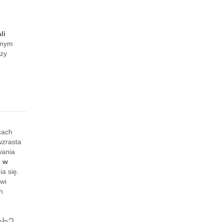
li
nnym
szy
cach
wzrasta
wania
o w
a się.
owi
h