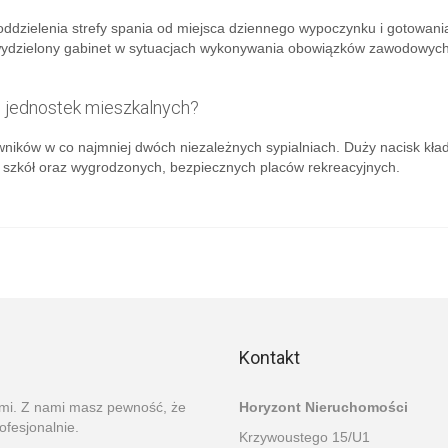
oddzielenia strefy spania od miejsca dziennego wypoczynku i gotowani
 wydzielony gabinet w sytuacjach wykonywania obowiązków zawodowyc
 jednostek mieszkalnych?
ków w co najmniej dwóch niezależnych sypialniach. Duży nacisk kład
ść szkół oraz wygrodzonych, bezpiecznych placów rekreacyjnych.
Kontakt
ami. Z nami masz pewność, że
Horyzont Nieruchomości
ofesjonalnie.
Krzywoustego 15/U1