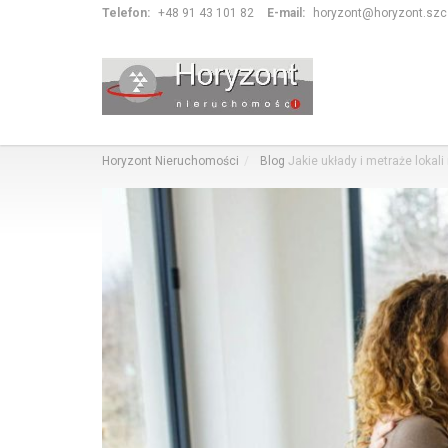
Telefon:
+48 91 43 101 82
E-mail:
horyzont@horyzont.szcz
Horyzont Nieruchomości
Blog
Jakie układy i metraże loka