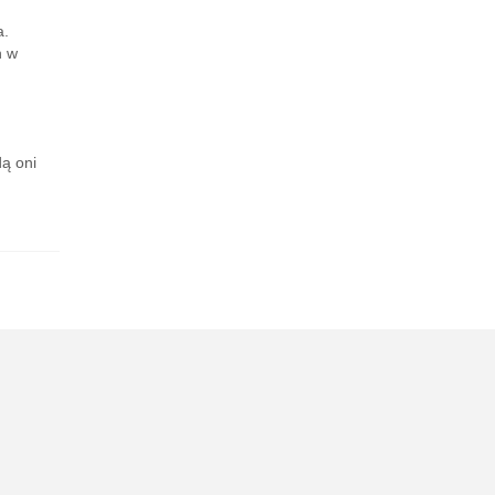
a.
h w
ą oni