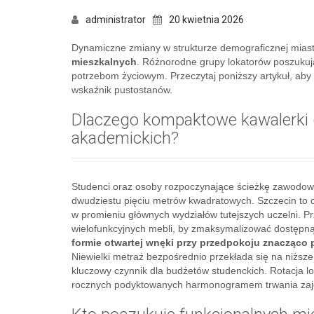
administrator
20 kwietnia 2026
Dynamiczne zmiany w strukturze demograficznej mias
mieszkalnych
. Różnorodne grupy lokatorów poszukuj
potrzebom życiowym. Przeczytaj poniższy artykuł, aby 
wskaźnik pustostanów.
Dlaczego kompaktowe kawalerki d
akademickich?
Studenci oraz osoby rozpoczynające ścieżkę zawodową
dwudziestu pięciu metrów kwadratowych. Szczecin to o
w promieniu głównych wydziałów tutejszych uczelni.
wielofunkcyjnych mebli, by zmaksymalizować dostępną
formie otwartej wnęki przy przedpokoju znacząco 
Niewielki metraż bezpośrednio przekłada się na niższe
kluczowy czynnik dla budżetów studenckich. Rotacja 
rocznych podyktowanych harmonogramem trwania zaj