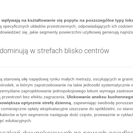
t
wpływają na kształtowanie się popytu na poszczególne typy loka
ą specyficznych układów przestrzennych, odpowiadających ich codzie
dowiedzieć się, jakie segmenty powierzchni użytkowej generują najniż
ominują w strefach blisko centrów
 stanowią siłę napędową rynku małych metraży, oscylujących w grani
środek, w którym zapotrzebowanie na takie jednostki systematycznie 
 Przemyślane zaprojektowanie jednopokojowego lokum wymaga zastoso
 przestrzeń bez efektu zagracenia.
Ulokowanie aneksu kuchenneg
powiększa optycznie strefę dzienną
, zapewniając swobodę poruszani
 comiesięczne opłaty eksploatacyjne uiszczane do spółdzielni, co stan
lokatorów w tym segmencie następuje dość często, przeważnie w cyklac
ęć edukacyjnych.