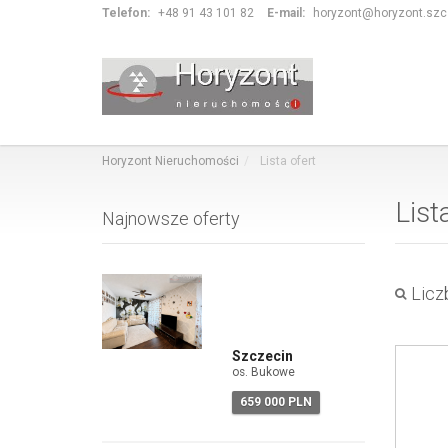
Telefon:
+48 91 43 101 82
E-mail:
horyzont@horyzont.szcz
Horyzont Nieruchomości
Lista ofert
List
Najnowsze oferty
Liczb
Szczecin
os. Bukowe
659 000 PLN