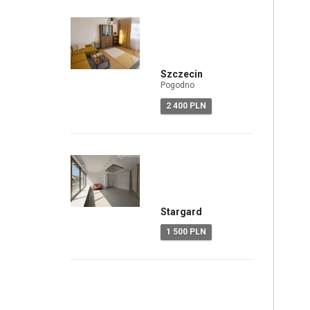
Szczecin
Pogodno
2 400 PLN
Stargard
1 500 PLN