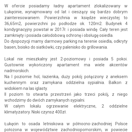
W ofercie posiadamy ładny apartament zlokalizowany w
Łukęcinie, wynajmowany od lat i cieszący się bardzo dobrym
zainteresowaniem. Powierzchnia w księdze wieczystej to
36,65m2, powierzchni po podłodze ok. 120m2. Budynek 4
kondygnacyjny powstał w 2017r. i posiada windę. Cały teren jest
zamknięty i posiada całodobową ochronę i obsługę osiedla.
Do dyspozycji mamy darmowy parking na terenie osiedla, odkryty
basen, boisko do siatkówki, czy palenisko do grillowania.
Lokal nie mieszkalny jest 2-poziomowy i posiada 5 pokoi.
Gustownie wykończony apartament ma wiele akcentów
nadmorskich.
Na I poziomie hol, łazienka, duży pokój połączony z aneksem
kuchennym oraz zamykana oddzielna sypialnia. Balkon z
widokiem na las iglasty.
II poziom to otwarta przestrzeń jako trzeci pokój, z niego
wchodzimy do dwóch zamykanych sypialni.
W całym lokalu ogrzewanie elektryczne, 2 oddzielne
klimatyzatory. Niski czynsz 400zł.
Łukęcin to osada letniskowa w północno-zachodniej Polsce
położona w województwie zachodniopomorskim, w powiecie