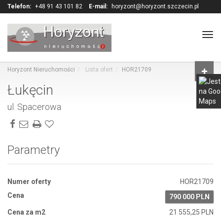
Telefon:
+48 91 43 101 82
E-mail:
horyzont@horyzont.szczecin.pl
Tog
navi
Horyzont Nieruchomości
Lista ofert
HOR21709
Łukęcin
ul. Spacerowa
Parametry
Numer oferty
HOR21709
Cena
790 000 PLN
Cena za m2
21 555,25 PLN