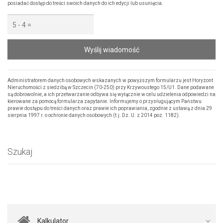
posiadać dostęp do treści swoich danych do ich edycji lub usunięcia.
Wyślij wiadomość
Administratorem danych osobowych wskazanych w powyższym formularzu jest Horyzont
Nieruchomości z siedzibą w Szczecin (70-250) przy Krzywoustego 15/U1. Dane podawane
są dobrowolnie, a ich przetwarzanie odbywa się wyłącznie w celu udzielenia odpowiedzi na
kierowane za pomocą formularza zapytanie. Informujemy o przysługującym Państwu
prawie dostępu do treści danych oraz prawie ich poprawiania, zgodnie z ustawą z dnia 29
sierpnia 1997 r. o ochronie danych osobowych (t.j. Dz. U. z 2014 poz. 1182).
Szukaj
Kalkulator