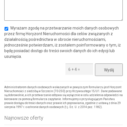
Wyrażam zgodę na przetwarzanie moich danych osobowych
przez firmę Horyzont Nieruchomości dla celów związanych z
działalnością pośrednictwa w obrocie nieruchomościami,
jednocześnie potwierdzam, iż zostałem poinformowany o tym, iż
będę posiadać dostęp do treści swoich danych do ich edycji lub
usunięcia.
Administratorem danych osobowych wskazanych w powyższym formularzu jest Horyzont
Nieruchomości z siedzibą w Szczecin (70-250) przy Krzywoustego 15/U1. Dane podawane
są dobrowolnie, a ich przetwarzanie odbywa się wyłącznie w celu udzielenia odpowiedzi na
kierowane za pomocą formularza zapytanie. Informujemy o przysługującym Państwu
prawie dostępu do treści danych oraz prawie ich poprawiania, zgodnie z ustawą z dnia 29
sierpnia 1997 r. o ochronie danych osobowych (t.j. Dz. U. z 2014 poz. 1182).
Najnowsze oferty