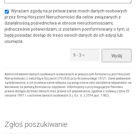
Wyrażam zgodę na przetwarzanie moich danych osobowych
przez firmę Horyzont Nieruchomości dla celów związanych z
działalnością pośrednictwa w obrocie nieruchomościami,
jednocześnie potwierdzam, iż zostałem poinformowany o tym, iż
będę posiadać dostęp do treści swoich danych do ich edycji lub
usunięcia.
Administratorem danych osobowych wskazanych w powyższym formularzu jest Horyzont
Nieruchomości z siedzibą w Szczecin (70-250) przy Krzywoustego 15/U1. Dane podawane
są dobrowolnie, a ich przetwarzanie odbywa się wyłącznie w celu udzielenia odpowiedzi na
kierowane za pomocą formularza zapytanie. Informujemy o przysługującym Państwu
prawie dostępu do treści danych oraz prawie ich poprawiania, zgodnie z ustawą z dnia 29
sierpnia 1997 r. o ochronie danych osobowych (t.j. Dz. U. z 2014 poz. 1182).
Zgłoś poszukiwanie