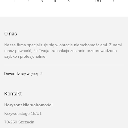
1
2
3
4
5
...
181
»
O nas
Nasza firma specjalizuje się w obrocie nieruchomościami. Z nami
masz pewność, że Twoja transakcja zostanie przeprowadzona
szybko i profesjonalnie.
Dowiedz się więcej
Kontakt
Horyzont Nieruchomości
Krzywoustego 15/U1
70-250 Szczecin