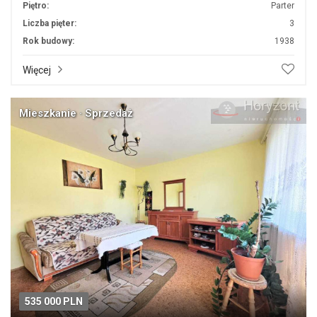
Piętro:
Parter
Liczba pięter:
3
Rok budowy:
1938
Więcej
Mieszkanie · Sprzedaż
535 000 PLN