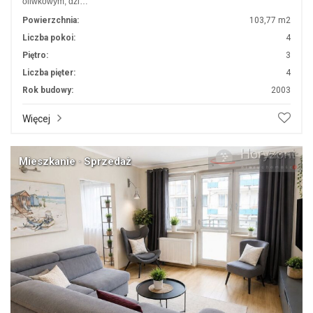
oliwkowym, dzi…
Powierzchnia:
103,77 m2
Liczba pokoi:
4
Piętro:
3
Liczba pięter:
4
Rok budowy:
2003
Więcej
Mieszkanie · Sprzedaż