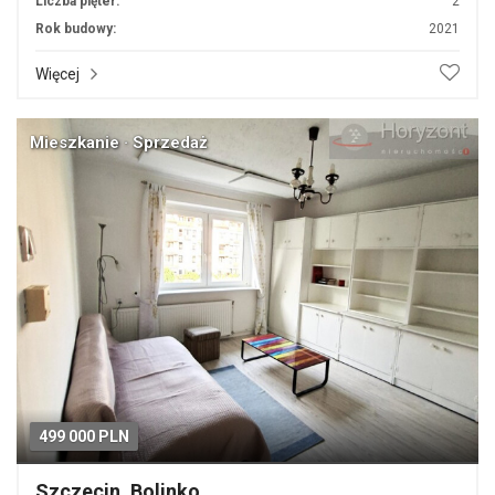
Liczba pięter:
2
Rok budowy:
2021
Więcej
Mieszkanie · Sprzedaż
499 000 PLN
Szczecin, Bolinko