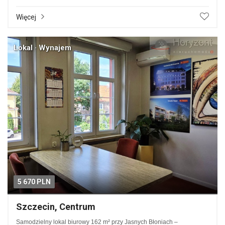
Więcej
Lokal · Wynajem
5 670 PLN
Szczecin, Centrum
Samodzielny lokal biurowy 162 m² przy Jasnych Błoniach –