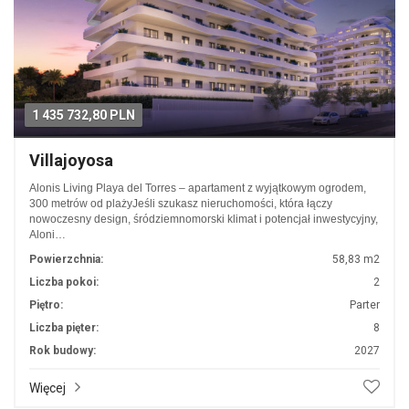
1 435 732,80 PLN
Villajoyosa
Alonis Living Playa del Torres – apartament z wyjątkowym ogrodem,
300 metrów od plażyJeśli szukasz nieruchomości, która łączy
nowoczesny design, śródziemnomorski klimat i potencjał inwestycyjny,
Aloni…
Powierzchnia:
58,83 m2
Liczba pokoi:
2
Piętro:
Parter
Liczba pięter:
8
Rok budowy:
2027
Więcej