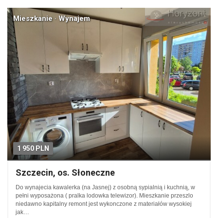
Mieszkanie · Wynajem
1 950 PLN
Szczecin, os. Słoneczne
Do wynajecia kawalerka (na Jasnej) z osobną sypialnią i kuchnią, w
pełni wyposażona ( pralka lodowka telewizor). Mieszkanie przeszlo
niedawno kapitalny remont jest wykonczone z materiałów wysokiej
jak…