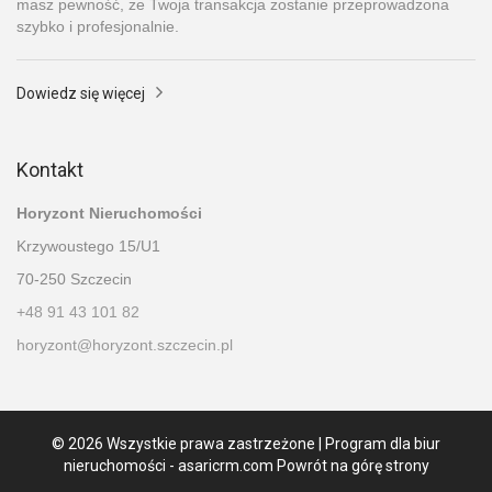
masz pewność, że Twoja transakcja zostanie przeprowadzona
szybko i profesjonalnie.
Dowiedz się więcej
Kontakt
Horyzont Nieruchomości
Krzywoustego 15/U1
70-250 Szczecin
+48 91 43 101 82
horyzont@horyzont.szczecin.pl
© 2026 Wszystkie prawa zastrzeżone | Program dla biur
nieruchomości -
asaricrm.com
Powrót na górę strony