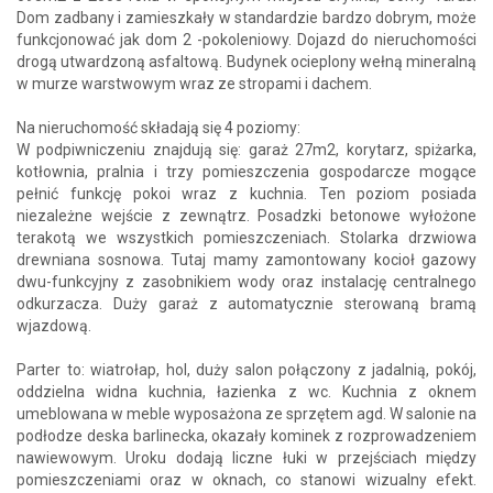
Dom zadbany i zamieszkały w standardzie bardzo dobrym, może
funkcjonować jak dom 2 -pokoleniowy. Dojazd do nieruchomości
drogą utwardzoną asfaltową. Budynek ocieplony wełną mineralną
w murze warstwowym wraz ze stropami i dachem.
Na nieruchomość składają się 4 poziomy:
W podpiwniczeniu znajdują się: garaż 27m2, korytarz, spiżarka,
kotłownia, pralnia i trzy pomieszczenia gospodarcze mogące
pełnić funkcję pokoi wraz z kuchnia. Ten poziom posiada
niezależne wejście z zewnątrz. Posadzki betonowe wyłożone
terakotą we wszystkich pomieszczeniach. Stolarka drzwiowa
drewniana sosnowa. Tutaj mamy zamontowany kocioł gazowy
dwu-funkcyjny z zasobnikiem wody oraz instalację centralnego
odkurzacza. Duży garaż z automatycznie sterowaną bramą
wjazdową.
Parter to: wiatrołap, hol, duży salon połączony z jadalnią, pokój,
oddzielna widna kuchnia, łazienka z wc. Kuchnia z oknem
umeblowana w meble wyposażona ze sprzętem agd. W salonie na
podłodze deska barlinecka, okazały kominek z rozprowadzeniem
nawiewowym. Uroku dodają liczne łuki w przejściach między
pomieszczeniami oraz w oknach, co stanowi wizualny efekt.