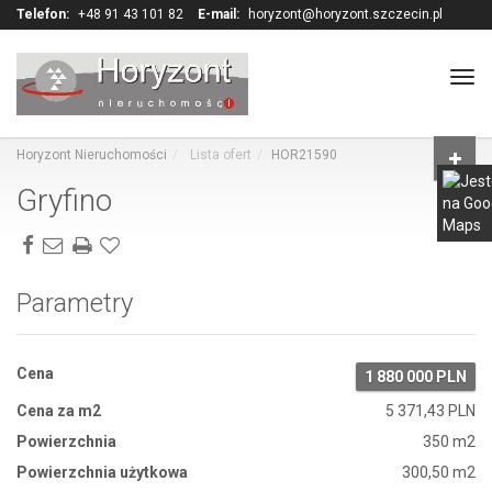
Telefon:
+48 91 43 101 82
E-mail:
horyzont@horyzont.szczecin.pl
Tog
navi
Horyzont Nieruchomości
Lista ofert
HOR21590
Gryfino
Parametry
Cena
1 880 000 PLN
Cena za m2
5 371,43 PLN
Powierzchnia
350 m2
Powierzchnia użytkowa
300,50 m2