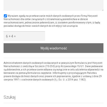
Wyrażam zgodę na przetwarzanie moich danych osobowych przez firmę Horyzont
Nieruchomości dla celów związanych z działalnością pośrednictwa w obrocie
nieruchomościami, jednocześnie potwierdzam, iż zostałem poinformowany o tym, iż będę
posiadać dostęp do treści swoich danych do ich edycji lub usunięcia.
Wyślij wiadomość
Administratorem danych osobowych wskazanych w powyższym formularzu jest Horyzont
Nieruchomości z siedzibą w Szczecin (70-250) przy Krzywoustego 15/U1. Dane podawane
są dobrowolnie, a ich przetwarzanie odbywa się wyłącznie w celu udzielenia odpowiedzi na
kierowane za pomocą formularza zapytanie. Informujemy o przysługującym Państwu
prawie dostępu do treści danych oraz prawie ich poprawiania, zgodnie z ustawą z dnia 29
sierpnia 1997 r. o ochronie danych osobowych (t.j. Dz. U. z 2014 poz. 1182).
Szukaj