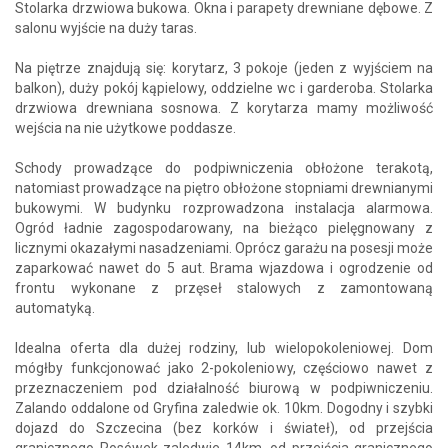
Stolarka drzwiowa bukowa. Okna i parapety drewniane dębowe. Z
salonu wyjście na duży taras.
Na piętrze znajdują się: korytarz, 3 pokoje (jeden z wyjściem na
balkon), duży pokój kąpielowy, oddzielne wc i garderoba. Stolarka
drzwiowa drewniana sosnowa. Z korytarza mamy możliwość
wejścia na nie użytkowe poddasze.
Schody prowadzące do podpiwniczenia obłożone terakotą,
natomiast prowadzące na piętro obłożone stopniami drewnianymi
bukowymi. W budynku rozprowadzona instalacja alarmowa.
Ogród ładnie zagospodarowany, na bieżąco pielęgnowany z
licznymi okazałymi nasadzeniami. Oprócz garażu na posesji może
zaparkować nawet do 5 aut. Brama wjazdowa i ogrodzenie od
frontu wykonane z przęseł stalowych z zamontowaną
automatyką.
Idealna oferta dla dużej rodziny, lub wielopokoleniowej. Dom
mógłby funkcjonować jako 2-pokoleniowy, częściowo nawet z
przeznaczeniem pod działalność biurową w podpiwniczeniu.
Zalando oddalone od Gryfina zaledwie ok. 10km. Dogodny i szybki
dojazd do Szczecina (bez korków i świateł), od przejścia
granicznego Rosówek zaledwie 14km, od przejścia granicznego