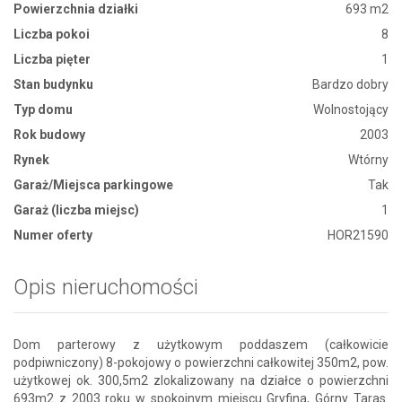
Powierzchnia działki
693 m2
Liczba pokoi
8
Liczba pięter
1
Stan budynku
Bardzo dobry
Typ domu
Wolnostojący
Rok budowy
2003
Rynek
Wtórny
Garaż/Miejsca parkingowe
Tak
Garaż (liczba miejsc)
1
Numer oferty
HOR21590
Opis nieruchomości
Dom parterowy z użytkowym poddaszem (całkowicie
podpiwniczony) 8-pokojowy o powierzchni całkowitej 350m2, pow.
użytkowej ok. 300,5m2 zlokalizowany na działce o powierzchni
693m2 z 2003 roku w spokojnym miejscu Gryfina, Górny Taras.