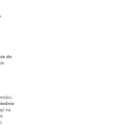
h
cie do
kie
mości,
wiednio
jąć na
ak
o