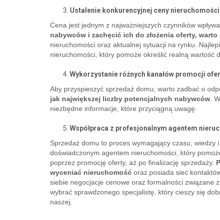
Ustalenie konkurencyjnej ceny nieruchomości
Cena jest jednym z najważniejszych czynników wpływ
nabywców i zachęcić ich do złożenia oferty, warto
nieruchomości oraz aktualnej sytuacji na rynku. Najle
nieruchomości, który pomoże określić realną wartość d
Wykorzystanie różnych kanałów promocji ofer
Aby przyspieszyć sprzedaż domu, warto zadbać o odpo
jak największej liczby potencjalnych nabywców
. W
niezbędne informacje, które przyciągną uwagę.
Współpraca z profesjonalnym agentem nieru
Sprzedaż domu to proces wymagający czasu, wiedzy i 
doświadczonym agentem nieruchomości, który pomoże p
poprzez promocję oferty, aż po finalizację sprzedaży.
P
wyceniać nieruchomość
oraz posiada sieć kontaktów
siebie negocjacje cenowe oraz formalności związane z 
wybrać sprawdzonego specjalistę, który cieszy się d
naszej.