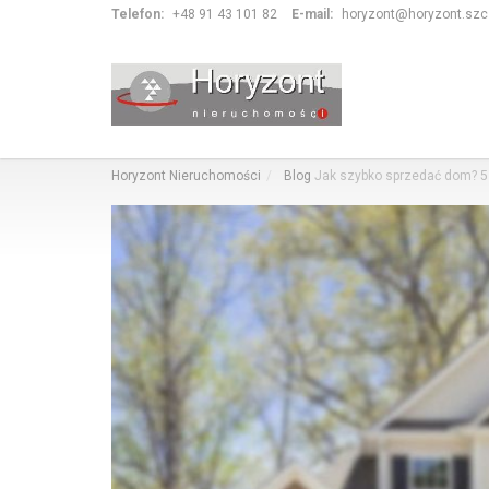
Telefon:
+48 91 43 101 82
E-mail:
horyzont@horyzont.szcz
Horyzont Nieruchomości
Blog
Jak szybko sprzedać dom? 