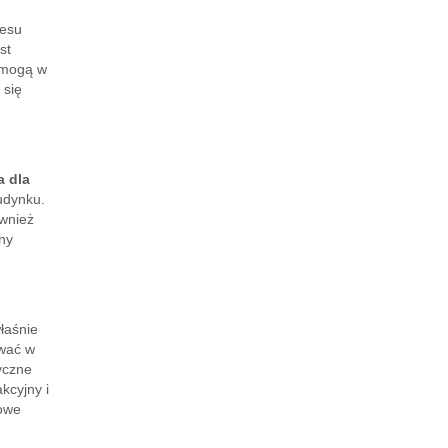
cesu
st
pomogą w
 się
a dla
udynku.
ównież
ny
łaśnie
ować w
yczne
kcyjny i
kowe