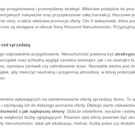
 przygotowania i przemyślanej strategii. Właściwe podejście do pro
encjalnych nabywców oraz przyspieszenie całej transakcji. Kluczowe je
nie ceny, a także właściwa promocja oferty. Oto 5 wskazówek, które 
cinie
są dostępne w ofercie firmy Horyzont Nieruchomości. Przyjrzyjmy
rzed sprzedażą
jego odpowiednie przygotowanie. Nieruchomość powinna być
atrakcyjn
 porządek oraz schludny wygląd zarówno wewnątrz, jak i na zewnątrz b
nu, wymiana żarówek czy odmalowanie ścian. Niezwykle istotne jest r
tek, aby stworzyć neutralną i przyjemną atmosferę, w której potencjal
om.
mentów wpływających na zainteresowanie ofertą sprzedaży domu. To w
 i zachęcają ich do dalszego poznania oferty. Dlatego warto zainwest
chomość z jak najlepszej strony
. Dobrze oświetlone, wyraźne i estet
 zwiększyć liczbę oglądających. Również opis oferty powinien być atra
y nieruchomości, takie jak lokalizacja, metraż, liczba pokoi czy dodat