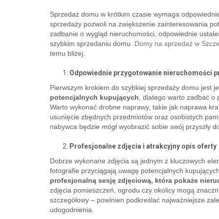
Sprzedaż domu w krótkim czasie wymaga odpowiedniego
sprzedaży pozwoli na zwiększenie zainteresowania pot
zadbanie o wygląd nieruchomości, odpowiednie ustale
szybkim sprzedaniu domu.
Domy na sprzedaż w Szcze
temu bliżej.
Odpowiednie przygotowanie nieruchomości p
Pierwszym krokiem do szybkiej sprzedaży domu jest 
potencjalnych kupujących
, dlatego warto zadbać o
Warto wykonać drobne naprawy, takie jak naprawa kra
usunięcie zbędnych przedmiotów oraz osobistych pamią
nabywca będzie mógł wyobrazić sobie swój przyszły d
Profesjonalne zdjęcia i atrakcyjny opis oferty
Dobrze wykonane zdjęcia są jednym z kluczowych ele
fotografie przyciągają uwagę potencjalnych kupujących
profesjonalną sesję zdjęciową, która pokaże nieru
zdjęcia pomieszczeń, ogrodu czy okolicy mogą znacznie
szczegółowy – powinien podkreślać najważniejsze zalet
udogodnienia.