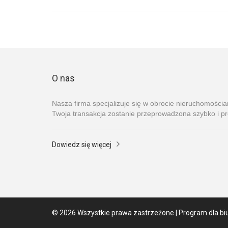
O nas
Nasza firma specjalizuje się w obrocie nieruchomości
Twoja transakcja zostanie przeprowadzona szybko i pr
Dowiedz się więcej
© 2026 Wszystkie prawa zastrzeżone | Program dla bi