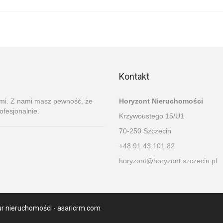
Kontakt
ami. Z nami masz pewność, że
Horyzont Nieruchomości
ofesjonalnie.
Krzywoustego 15/U1
70-250 Szczecin
+48 91 43 101 82
horyzont@horyzont.szczecin.pl
ur nieruchomości -
asaricrm.com