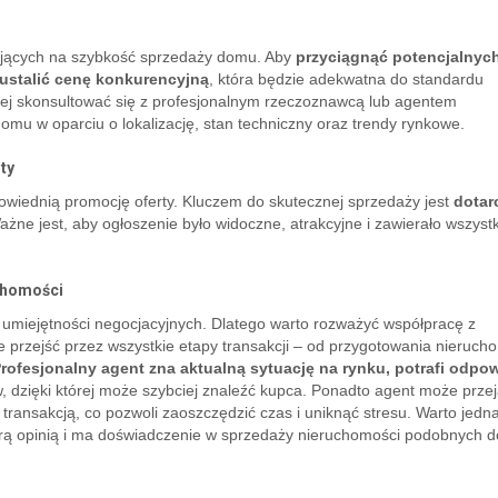
ających na szybkość sprzedaży domu. Aby
przyciągnąć potencjalnyc
 ustalić cenę konkurencyjną
, która będzie adekwatna do standardu
piej skonsultować się z profesjonalnym rzeczoznawcą lub agentem
omu w oparciu o lokalizację, stan techniczny oraz trendy rynkowe.
ty
wiednią promocję oferty. Kluczem do skutecznej sprzedaży jest
dotar
ażne jest, aby ogłoszenie było widoczne, atrakcyjne i zawierało wszyst
chomości
umiejętności negocjacyjnych. Dlatego warto rozważyć współpracę z
rzejść przez wszystkie etapy transakcji – od przygotowania nierucho
rofesjonalny agent zna aktualną sytuację na rynku, potrafi odpo
, dzięki której może szybciej znaleźć kupca. Ponadto agent może prze
transakcją, co pozwoli zaoszczędzić czas i uniknąć stresu. Warto jedn
obrą opinią i ma doświadczenie w sprzedaży nieruchomości podobnych d