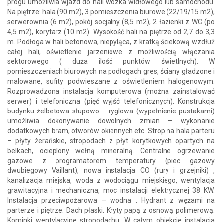
progu umożliwia wjazd do hali wózka widłowego lub samochodu.
Na piętrze: hala (90 m2), 3 pomieszczenia biurowe (22/19/15 m2),
serwerownia (6 m2), pokój socjalny (8,5 m2), 2 łazienki z WC (po
4,5 m2), korytarz (10 m2). Wysokość hali na piętrze od 2,7 do 3,3
m. Podłoga w hali betonowa, niepyląca, z kratką ściekową wzdłuż
całej hali, oświetlenie jarzeniowe z możliwością włączania
sektorowego ( duża ilość punktów świetlnych). W
pomieszczeniach biurowych na podłogach gres, ściany gładzone i
malowane, sufity podwieszane z oświetleniem halogenowym.
Rozprowadzona instalacja komputerowa (można zainstalować
serwer) i telefoniczna (pięć wyjść telefonicznych). Konstrukcja
budynku żelbetowa słupowo – ryglowa (wypełnienie pustakami)
umożliwia dokonywanie dowolnych zmian – wykonanie
dodatkowych bram, otworów okiennych etc. Strop na hala parteru
– płyty żerańskie, stropodach z płyt korytkowych opartych na
belkach, ocieplony wełną mineralną. Centralne ogrzewanie
gazowe z programatorem temperatury (piec gazowy
dwubiegowy Vaillant), nowa instalacja CO (rury i grzejniki) ,
kanalizacja miejska, woda z wodociągu miejskiego, wentylacja
grawitacyjna i mechaniczna, moc instalacji elektrycznej 38 KW.
Instalacja przeciwpożarowa – wodna . Hydrant z wężami na
parterze i piętrze. Dach płaski. Kryty papą z osnową polimerową.
Kominki wentylacyjne stropodachu. W całym obiekcie instalacja