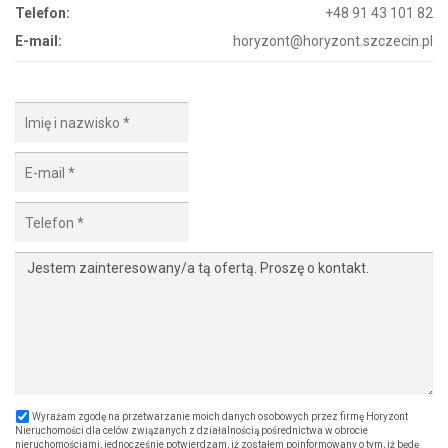
Telefon:
+48 91 43 101 82
E-mail:
horyzont@horyzont.szczecin.pl
Wyrażam zgodę na przetwarzanie moich danych osobowych przez firmę Horyzont
Nieruchomości dla celów związanych z działalnością pośrednictwa w obrocie
nieruchomościami, jednocześnie potwierdzam, iż zostałem poinformowany o tym, iż będę