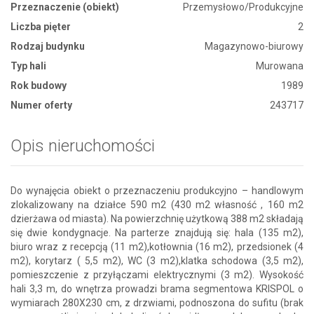
Przeznaczenie (obiekt)
Przemysłowo/Produkcyjne
Liczba pięter
2
Rodzaj budynku
Magazynowo-biurowy
Typ hali
Murowana
Rok budowy
1989
Numer oferty
243717
Opis nieruchomości
Do wynajęcia obiekt o przeznaczeniu produkcyjno – handlowym
zlokalizowany na działce 590 m2 (430 m2 własność , 160 m2
dzierżawa od miasta). Na powierzchnię użytkową 388 m2 składają
się dwie kondygnacje. Na parterze znajdują się: hala (135 m2),
biuro wraz z recepcją (11 m2),kotłownia (16 m2), przedsionek (4
m2), korytarz ( 5,5 m2), WC (3 m2),klatka schodowa (3,5 m2),
pomieszczenie z przyłączami elektrycznymi (3 m2). Wysokość
hali 3,3 m, do wnętrza prowadzi brama segmentowa KRISPOL o
wymiarach 280X230 cm, z drzwiami, podnoszona do sufitu (brak