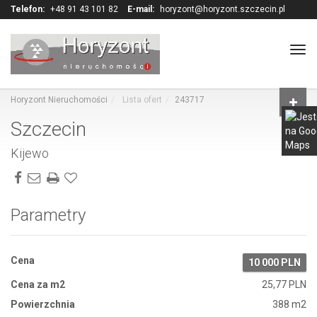
Telefon:
+48 91 43 101 82
E-mail:
horyzont@horyzont.szczecin.pl
Tog
navi
Horyzont Nieruchomości
Lista ofert
243717
Szczecin
Kijewo
Parametry
Cena
10 000 PLN
Cena za m2
25,77 PLN
Powierzchnia
388 m2