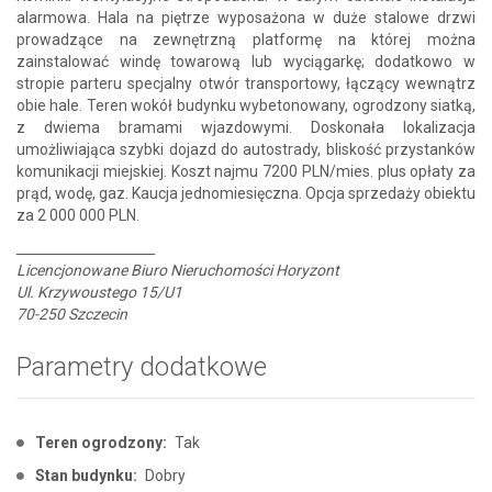
alarmowa. Hala na piętrze wyposażona w duże stalowe drzwi
prowadzące na zewnętrzną platformę na której można
zainstalować windę towarową lub wyciągarkę; dodatkowo w
stropie parteru specjalny otwór transportowy, łączący wewnątrz
obie hale. Teren wokół budynku wybetonowany, ogrodzony siatką,
z dwiema bramami wjazdowymi. Doskonała lokalizacja
umożliwiająca szybki dojazd do autostrady, bliskość przystanków
komunikacji miejskiej. Koszt najmu 7200 PLN/mies. plus opłaty za
prąd, wodę, gaz. Kaucja jednomiesięczna. Opcja sprzedaży obiektu
za 2 000 000 PLN.
_____________________
Licencjonowane Biuro Nieruchomości Horyzont
Ul. Krzywoustego 15/U1
70-250 Szczecin
Parametry dodatkowe
Teren ogrodzony:
Tak
Stan budynku:
Dobry