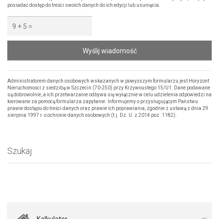
posiadać dostęp do treści swoich danych do ich edycji lub usunięcia.
Wyślij wiadomość
Administratorem danych osobowych wskazanych w powyższym formularzu jest Horyzont
Nieruchomości z siedzibą w Szczecin (70-250) przy Krzywoustego 15/U1. Dane podawane
są dobrowolnie, a ich przetwarzanie odbywa się wyłącznie w celu udzielenia odpowiedzi na
kierowane za pomocą formularza zapytanie. Informujemy o przysługującym Państwu
prawie dostępu do treści danych oraz prawie ich poprawiania, zgodnie z ustawą z dnia 29
sierpnia 1997 r. o ochronie danych osobowych (t.j. Dz. U. z 2014 poz. 1182).
Szukaj
Kalkulator